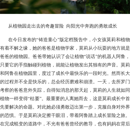
从植物园走出去的奇趣冒险 向阳光中奔跑的勇敢成长
在今日发布的“铸造童心”版定档预告中，小女孩莫莉和植物
有着不解之缘，她的爸爸是植物学家，莫莉从小玩耍的地方就是
爸爸的植物园。爸爸带她认识了会让植物“说话”的机器人阿鲁，
只要它的手指触碰到植物，就能让植物发出其独有的声音。莫莉
和阿鲁在植物园里，度过了成长中最快乐的一段时光。然而长大
的过程并不全是快乐的，总会经历磨难和崩溃。一天，去所罗门
考察的爸爸意外失踪，自得知消息的那天起，莫莉的人生就如同
植物一样变得“枯萎”。最重要的人离她而去，这是莫莉成长中首
先要解决的命题。对此她必须勇敢迈出第一步，克服自身对外界
的恐惧。于是莫莉决定擦干眼泪，带着阿鲁踏上成长冒险之旅。
在完成蜕变的道路中，不光有爸爸曾经的教导，也有妈妈在背后