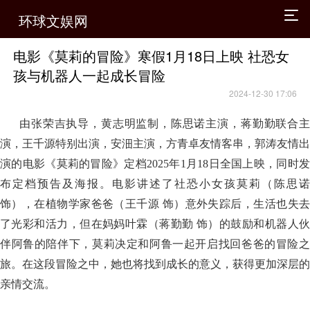
环球文娱网
电影《莫莉的冒险》寒假1月18日上映 社恐女
孩与机器人一起成长冒险
2024-12-30 17:06
由张荣吉执导，黄志明监制，陈思诺主演，蒋勤勤联合主
演，王千源特别出演，安沺主演，方青卓友情客串，郭涛友情出
演的电影《莫莉的冒险》定档2025年1月18日全国上映，同时发
布定档预告及海报。电影讲述了社恐小女孩莫莉（陈思诺
饰），在植物学家爸爸（王千源 饰）意外失踪后，生活也失去
了光彩和活力，但在妈妈叶霖（蒋勤勤 饰）的鼓励和机器人伙
伴阿鲁的陪伴下，莫莉决定和阿鲁一起开启找回爸爸的冒险之
旅。在这段冒险之中，她也将找到成长的意义，获得更加深层的
亲情交流。