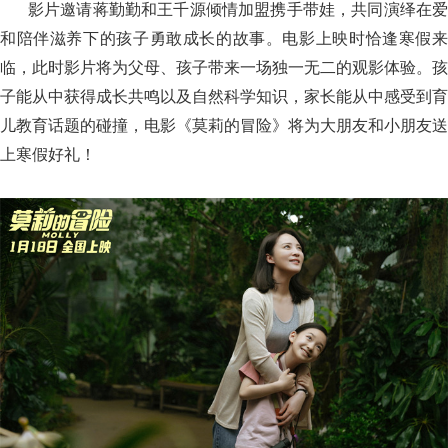
影片邀请蒋勤勤和王千源倾情加盟携手带娃，共同演绎在爱
和陪伴滋养下的孩子勇敢成长的故事。电影上映时恰逢寒假来
临，此时影片将为父母、孩子带来一场独一无二的观影体验。孩
子能从中获得成长共鸣以及自然科学知识，家长能从中感受到育
儿教育话题的碰撞，电影《莫莉的冒险》将为大朋友和小朋友送
上寒假好礼！