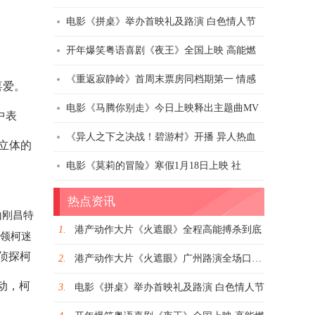
电影《拼桌》举办首映礼及路演 白色情人节
开年爆笑粤语喜剧《夜王》全国上映 高能燃
《重返寂静岭》首周末票房同档期第一 情感
喜爱。
电影《马腾你别走》今日上映释出主题曲MV
中表
《异人之下之决战！碧游村》开播 异人热血
更立体的
电影《莫莉的冒险》寒假1月18日上映 社
热点资讯
山刚昌特
1.
港产动作大片《火遮眼》全程高能搏杀到底
带领柯迷
侦探柯
2.
港产动作大片《火遮眼》广州路演全场口碑爆
动，柯
3.
电影《拼桌》举办首映礼及路演 白色情人节