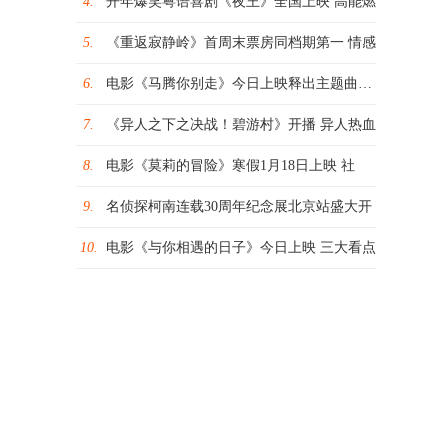
4.
开年爆笑粤语喜剧《夜王》全国上映 高能燃
5.
《重返寂静岭》首周末票房同档期第一 情感
6.
电影《马腾你别走》今日上映释出主题曲MV
7.
《异人之下之决战！碧游村》开播 异人热血
8.
电影《莫莉的冒险》寒假1月18日上映 社
9.
名侦探柯南连载30周年纪念展北京站盛大开
10.
电影《与你相遇的日子》今日上映 三大看点