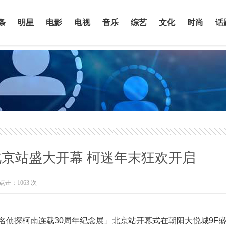
条
明星
电影
电视
音乐
综艺
文化
时尚
话
北京站盛大开幕 柯迷年末狂欢开启
点击：
1063
次
的「名侦探柯南连载30周年纪念展」北京站开幕式在朝阳大悦城9F