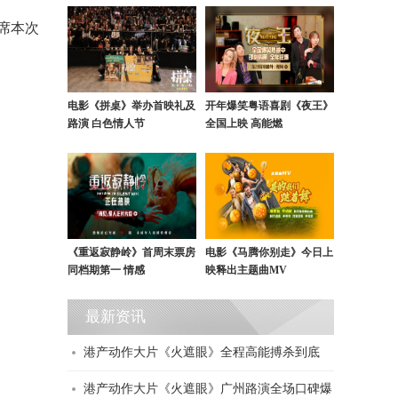
席本次
电影《拼桌》举办首映礼及
开年爆笑粤语喜剧《夜王》
路演 白色情人节
全国上映 高能燃
《重返寂静岭》首周末票房
电影《马腾你别走》今日上
同档期第一 情感
映释出主题曲MV
最新资讯
港产动作大片《火遮眼》全程高能搏杀到底
港产动作大片《火遮眼》广州路演全场口碑爆