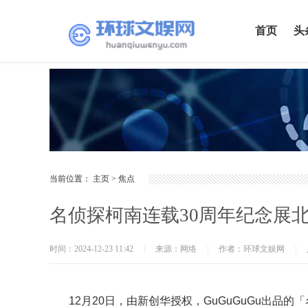
首页
头
当前位置：
主页
>
焦点
名侦探柯南连载30周年纪念展
时间：2024-12-23 11:42
|
来源：网络
|
作者：环球文娱网
|
12月20日，由新创华授权，GuGuGuGu出品