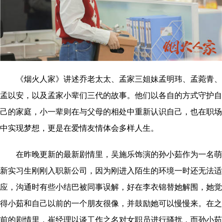
《烟火人家》讲述乔老太太、孟家三姐妹孟明玮、孟菀青、
孟以安，以及孟家小辈们三代的故事。他们以各自的方式守护自
己的家庭，小一辈则在与父母的相处中重新认识自己，也在职场
中实现梦想，更是在爱情友情体会多样人生。
在昨晚更新的最新剧情里，吴施乐饰演的孙小茹作为一名萌
新实习生刚刚入职新公司，因为刚进入陌生的环境一时还无法适
应，沟通时有些小结巴被同事误解，好在李衣锦替她解围，她觉
得小茹和自己以前的一个朋友很像，并鼓励她可以慢慢来。在之
前的剧情里，崔经理以谈工作之名对女职员进行骚扰，而孙小茹