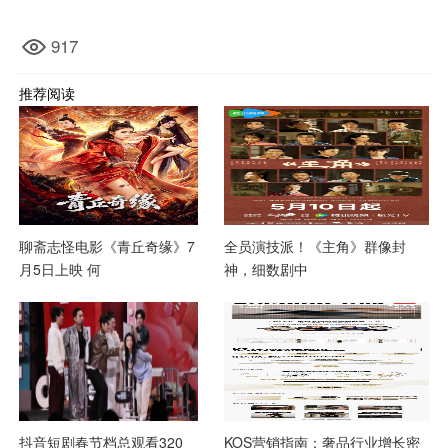
917
推荐阅读
聊斋志怪电影《青丘奇缘》7
​全员演技派！《主角》群像封
月5日上映 何
神，细数剧中
抖音短剧春节档总观看320
KOS营销指南：奢品行业增长密