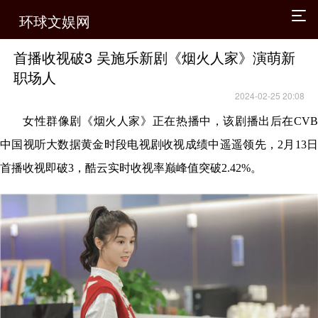
环球文娱网
首播收视破3 吴施乐新剧《烟火人家》演萌新
职场人
2024-02-25 20:08
女性群像剧
《
烟火人家
》
正在热播中
，
该剧播出后在
CV
中国视听大数据黄金时段电视剧收视成绩中遥遥领先，2月13日
首播收视即破3，酷云实时收视率巅峰值突破2.42%。