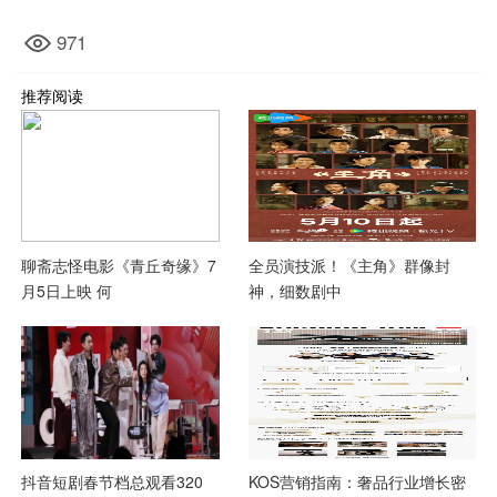
971
推荐阅读
聊斋志怪电影《青丘奇缘》7
​全员演技派！《主角》群像封
月5日上映 何
神，细数剧中
抖音短剧春节档总观看320
KOS营销指南：奢品行业增长密