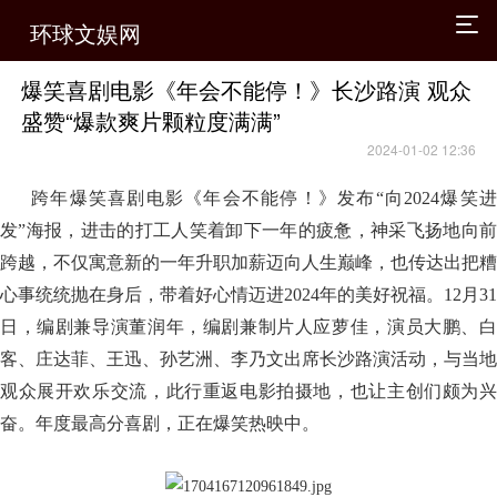
环球文娱网
爆笑喜剧电影《年会不能停！》长沙路演 观众
盛赞“爆款爽片颗粒度满满”
2024-01-02 12:36
跨年爆笑喜剧电影《年会不能停！》发布“向2024爆笑进
发”海报，进击的打工人笑着卸下一年的疲惫，神采飞扬地向前
跨越，不仅寓意新的一年升职加薪迈向人生巅峰，也传达出把糟
心事统统抛在身后，带着好心情迈进2024年的美好祝福。12月31
日，编剧兼导演董润年，编剧兼制片人应萝佳，演员大鹏、白
客、庄达菲、王迅、孙艺洲、李乃文出席长沙路演活动，与当地
观众展开欢乐交流，此行重返电影拍摄地，也让主创们颇为兴
奋。年度最高分喜剧，正在爆笑热映中。