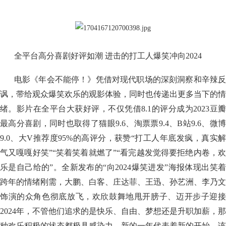
全平台高分喜剧好评如潮 进击的打工人爆笑冲向2024
电影《年会不能停！》凭借对现代职场的深刻洞察和辛辣反
讽，带给观众爆笑欢乐的观影体验，同时也传递出更多当下的情
绪。影片在全平台大获好评，不仅凭借8.1的评分成为2023豆瓣
最高分喜剧，同时也取得了猫眼9.6、淘票票9.4、B站9.6、微博
9.0、大V推荐度95%的高评分，获赞“打工人年底发疯，真实解
气又嘎嘎好笑”“笑着笑着就燃了”“看完越发觉得要拒绝内卷，欢
乐是自己给的”。全新发布的“向2024爆笑进发”海报体现出笑着
跨年的情绪刚需，大鹏、白客、庄达菲、王迅、孙艺洲、李乃文
饰演的众角色彻底放飞，欢欣鼓舞地甩开膀子、迈开步子迎接
2024年，不管他们追求的是快乐、自由、梦想还是升职加薪，那
种欢乐积极的状态都极具感染力。新的一年代表着新的开始，该