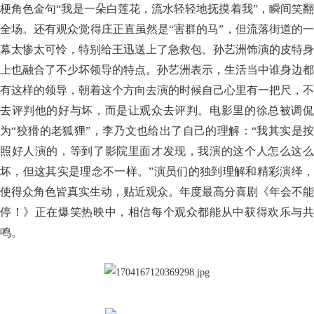
梗角色金句“我是一朵白莲花，流水轻轻地抚摸着我”，瞬间笑翻
全场。还有观众觉得庄正直虽然是“害群的马”，但流落街道的一
幕太惨太可怜，特别给王迅送上了急救包。孙艺洲饰演的皮特身
上也融合了不少坏领导的特点。孙艺洲表示，生活当中谁身边都
有这样的领导，朝着这个方向去演的时候自己心里有一把尺，不
去评判他的好与坏，而是让观众去评判。电影里的徐总被调侃
为“狡猾的老狐狸”，李乃文也给出了自己的理解：“我其实是按
照好人演的，等到了影院里面才发现，我演的这个人怎么这么
坏，但这其实是理念不一样。”演员们的独到理解和精彩演绎，
使得众角色皆真实生动，贴近观众。年度最高分喜剧《年会不能
停！》正在爆笑热映中，相信每个观众都能从中获得欢乐与共
鸣。