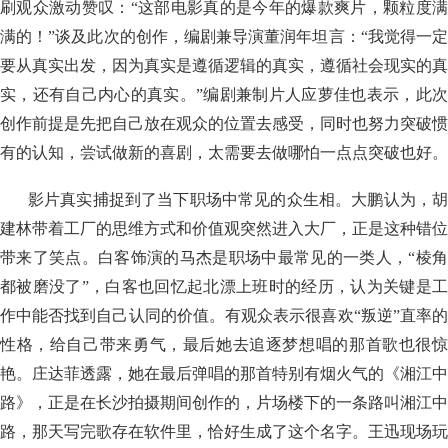
刷观众激动赞叹：“这部电影真的是今年的爆款爽片，颗粒度满
满的！”谈及此次的创作，编剧兼导演董润年坦言：“我觉得一定
要从真实出发，因为真实是遵循逻辑的真实，遵循社会现实的真
实，还有自己内心的真实。”编剧兼制片人应萝佳也表示，此次
创作前提是先把自己放在观众的位置去感受，同时也努力突破惯
有的认知，尝试做新的喜剧，太需要去做哪怕一点点突破也好。
影片真实捕捉到了当下职场中常见的众生相。大鹏认为，胡
建林带着工厂的思维方式和价值观突然进入大厂，正是这种错位
带来了笑点。白客饰演的马杰是职场中最常见的一类人，“棱角
都被磨没了”，白客也回忆起北漂上班时的经历，认为关键是工
作中能否找到自己认同的价值。有观众表示很喜欢“叛逆”直率的
性格，给自己带来勇气，最后她去追逐梦想唱的那首歌也很惊
艳。庄达菲透露，她在最后弹唱的那首特别有烟火气的《湘江中
路》，正是在长沙拍摄期间创作的，片场楼下的一条路叫湘江中
路，那天写完歌存在软件里，恰好生成了这个名字。王迅现场玩