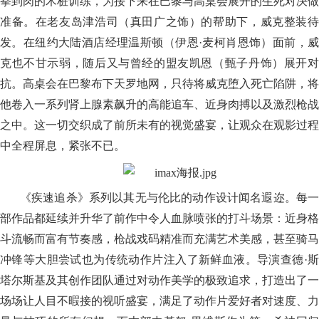
拳到肉的木桩训练，为接下来在巴黎与高桌会展开的生死对决做
准备。在老友岛津浩司（真田广之饰）的帮助下，威克整装待
发。在纽约大陆酒店经理温斯顿（伊恩·麦柯肖恩饰）面前，威
克也不甘示弱，随后又与曾经的盟友凯恩（甄子丹饰）展开对
抗。高桌会在巴黎布下天罗地网，只待将威克堕入死亡陷阱，将
他卷入一系列肾上腺素飙升的高能追车、近身肉搏以及激烈枪战
之中。这一切交织成了前所未有的视觉盛宴，让观众在观影过程
中全程屏息，紧张不已。
《疾速追杀》系列以其无与伦比的动作设计闻名遐迩。每一
部作品都延续并升华了前作中令人血脉喷张的打斗场景：近身格
斗流畅而富有节奏感，枪战戏码精准而充满艺术美感，甚至骑马
冲锋等大胆尝试也为传统动作片注入了新鲜血液。导演查德·斯
塔尔斯基及其创作团队通过对动作美学的极致追求，打造出了一
场场让人目不暇接的视听盛宴，满足了动作片爱好者对速度、力