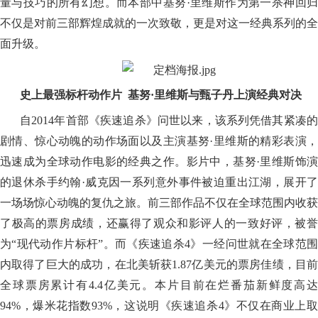
量与技巧的所有幻想。而本部中基努·里维斯作为第一杀神回归
不仅是对前三部辉煌成就的一次致敬，更是对这一经典系列的全
面升级。
史上最强标杆动作片 基努·里维斯与甄子丹上演经典对决
自2014年首部《疾速追杀》问世以来，该系列凭借其紧凑的
剧情、惊心动魄的动作场面以及主演基努·里维斯的精彩表演，
迅速成为全球动作电影的经典之作。影片中，基努·里维斯饰演
的退休杀手约翰·威克因一系列意外事件被迫重出江湖，展开了
一场场惊心动魄的复仇之旅。前三部作品不仅在全球范围内收获
了极高的票房成绩，还赢得了观众和影评人的一致好评，被誉
为“现代动作片标杆”。而《疾速追杀4》一经问世就在全球范围
内取得了巨大的成功，在北美斩获1.87亿美元的票房佳绩，目前
全球票房累计有4.4亿美元。本片目前在烂番茄新鲜度高达
94%，爆米花指数93%，这说明《疾速追杀4》不仅在商业上取