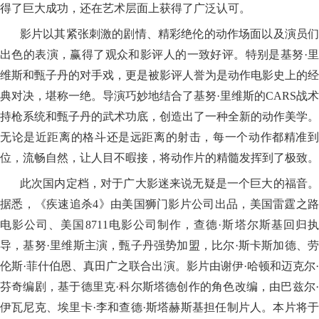
得了巨大成功，还在艺术层面上获得了广泛认可。
影片以其紧张刺激的剧情、精彩绝伦的动作场面以及演员们
出色的表演，赢得了观众和影评人的一致好评。特别是基努·里
维斯和甄子丹的对手戏，更是被影评人誉为是动作电影史上的经
典对决，堪称一绝。导演巧妙地结合了基努·里维斯的CARS战术
持枪系统和甄子丹的武术功底，创造出了一种全新的动作美学。
无论是近距离的格斗还是远距离的射击，每一个动作都精准到
位，流畅自然，让人目不暇接，将动作片的精髓发挥到了极致。
此次国内定档，对于广大影迷来说无疑是一个巨大的福音。
据悉，《疾速追杀4》由美国狮门影片公司出品，美国雷霆之路
电影公司、美国8711电影公司制作，查德·斯塔尔斯基回归执
导，基努·里维斯主演，甄子丹强势加盟，比尔·斯卡斯加德、劳
伦斯·菲什伯恩、真田广之联合出演。影片由谢伊·哈顿和迈克尔·
芬奇编剧，基于德里克·科尔斯塔德创作的角色改编，由巴兹尔·
伊瓦尼克、埃里卡·李和查德·斯塔赫斯基担任制片人。本片将于