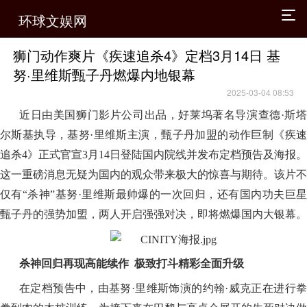
环球文娱网
狮门动作爽片《疾速追杀4》定档3月14日 基
努·里维斯甄子丹燃爆内地银幕
2025-03-04 08:53
近日由美国狮门影片公司出品，好莱坞著名导演查德·斯塔
尔斯基执导，基努·里维斯主演，甄子丹加盟的动作巨制《疾速
追杀4》正式官宣3月14日登陆国内院线并发布定档预告及海报。
这一重磅消息无疑为国内的观众带来极大的惊喜与期待。该片不
仅有“杀神”基努·里维斯最帅爆的一次回归，还有国内功夫巨星
甄子丹的强势加盟，两人开启强强对决，即将燃爆国内大银幕。
杀神回归再现高能续作 极致打斗精彩全面升级
在定档预告中，由基努·里维斯饰演的约翰·威克正在进行拳