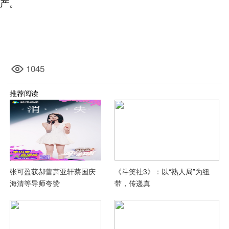
产。
1045
推荐阅读
张可盈获郝蕾萧亚轩蔡国庆
《斗笑社3》：以“熟人局”为纽
海清等导师夸赞
带，传递真