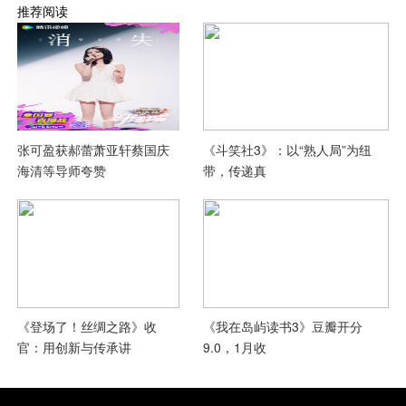
推荐阅读
张可盈获郝蕾萧亚轩蔡国庆
《斗笑社3》：以“熟人局”为纽
海清等导师夸赞
带，传递真
《登场了！丝绸之路》收
《我在岛屿读书3》豆瓣开分
官：用创新与传承讲
9.0，1月收