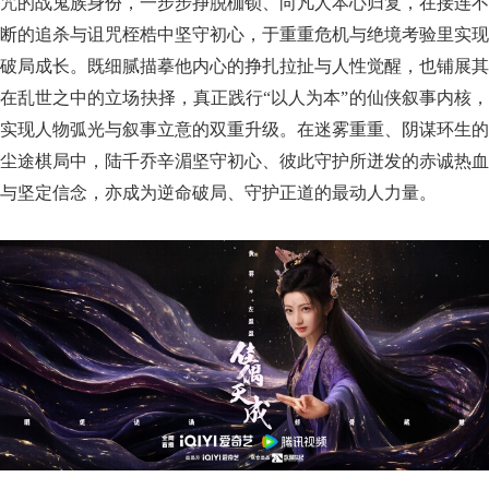
咒的战鬼族身份，一步步挣脱枷锁、向凡人本心归复，在接连不
断的追杀与诅咒桎梏中坚守初心，于重重危机与绝境考验里实现
破局成长。既细腻描摹他内心的挣扎拉扯与人性觉醒，也铺展其
在乱世之中的立场抉择，真正践行“以人为本”的仙侠叙事内核，
实现人物弧光与叙事立意的双重升级。在迷雾重重、阴谋环生的
尘途棋局中，陆千乔辛湄坚守初心、彼此守护所迸发的赤诚热血
与坚定信念，亦成为逆命破局、守护正道的最动人力量。