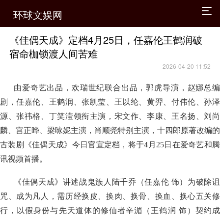
环球文娱网
《佳偶天成》定档4月25日，任嘉伦王鹤润破
宿命枷锁渡人间苦难
2026-04-20 11:52
由爱奇艺出品，欢瑞世纪联合出品，郭虎导演，赵娜总编
剧，任嘉伦、王鹤润、张凯莹、王以纶、黄羿、付伟伦、孙泽
源、张祎格、丁笑滢领衔主演，宋文作、李康、王名扬、刘尚
麟、宫正晔、梁咏妮主演，肖顺尧特别主演，十四郎原著改编的
古装剧《佳偶天成》今日官宣定档，将于4月25日在爱奇艺和腾
讯视频首播。
《佳偶天成》讲述战鬼族人陆千乔（任嘉伦 饰）为破除诅
咒、成为凡人，需历经换皮、换肉、换骨、换血、换心五关修
行，以假身份与先天道体的修仙者辛湄（王鹤润 饰）契约成