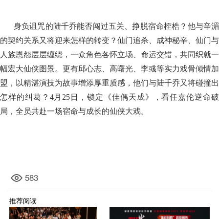
身负诅咒的陆千乔能否闯过五关、挣脱宿命桎梏？他与辛湄
的契约关系又将迎来怎样的转变？仙门追杀、成神秘辛、仙门与
人族恩怨层层缠绕，一众角色各怀立场、命运交错，共同织就一
幅宏大仙侠图景。更有邱心志、高曙光、李彧等实力戏骨倾情加
盟，以精湛演技为故事增添厚重质感，他们与陆千乔又将碰撞出
怎样的纠葛？4月25日，锁定《佳偶天成》，看任嘉伦逆命破
局，全员共赴一场宿命与成长的仙侠大戏。
583
推荐阅读