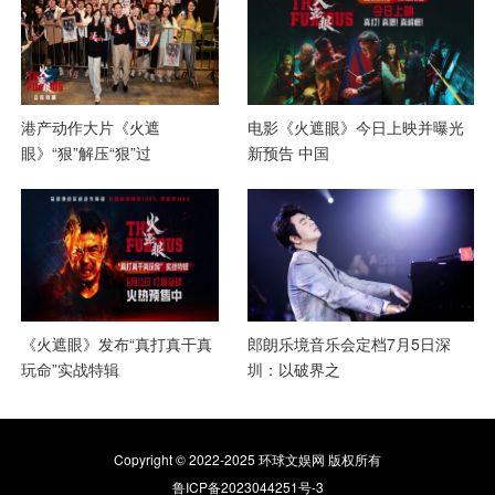
港产动作大片《火遮
电影《火遮眼》今日上映并曝光
眼》“狠”解压“狠”过
新预告 中国
《火遮眼》发布“真打真干真
郎朗乐境音乐会定档7月5日深
玩命”实战特辑
圳：以破界之
Copyright © 2022-2025 环球文娱网 版权所有
鲁ICP备2023044251号-3