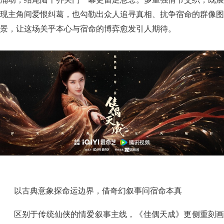
现主角间爱恨纠葛，也勾勒出众人追寻真相、抗争宿命的群像图
景，让这场关乎本心与宿命的博弈愈发引人期待。
以古典意象探命运边界，借奇幻叙事问宿命本真
区别于传统仙侠的情爱叙事主线，《佳偶天成》更侧重刻画