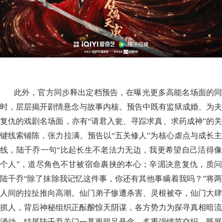
此外，官方同步释出定档预告，在曝光更多高能名场面的同
时，层层揭开剧情悬念与故事内核。预告中既有监狱成婚、为夫
复仇的戏剧名场面，亦有“请君入瓮、寻踪求真、求药成神”的关
键线索铺陈，张力拉满。预告以“五关修人”为核心虐点与成长主
线，陆千乔一句“比起长生不老法力无边，我更希望自己活得像
个人”，道尽角色不甘被宿命裹挟的本心；辛湄决意复仇，质问
陆千乔“除了抹除我记忆这件事，你还有其他事瞒着我吗？”将两
人间的拉扯推向高潮。仙门弟子惨遭杀害、灵根被夺，仙门大肆
抓人，背后神秘组织正酝酿惊天阴谋，各方势力为探寻真相暗流
涌动，结尾陆千乔关门一幕更留足悬念。多重强情节交织，既展