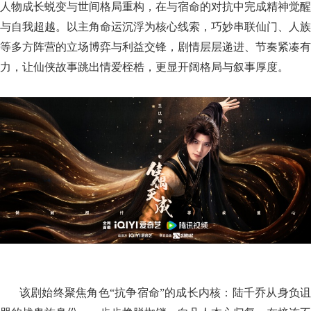
人物成长蜕变与世间格局重构，在与宿命的对抗中完成精神觉醒
与自我超越。以主角命运沉浮为核心线索，巧妙串联仙门、人族
等多方阵营的立场博弈与利益交锋，剧情层层递进、节奏紧凑有
力，让仙侠故事跳出情爱桎梏，更显开阔格局与叙事厚度。
该剧始终聚焦角色“抗争宿命”的成长内核：陆千乔从身负诅