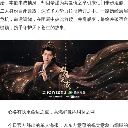
婚，本欲事成抽身，却因辛湄为其复仇之举引来仙门步步追剿。
二人身份自此败露，深陷多方势力拉扯博弈之中。一路历经层层
危机，命运缠绕，在困局中彼此救赎、并肩蜕变，最终冲破宿命
枷锁，携手守护天下苍生的故事。
心各有执承命运之重，高燃群像织纠葛之网
今日官方释出的单人海报，以东方意蕴的视觉意象与细腻的