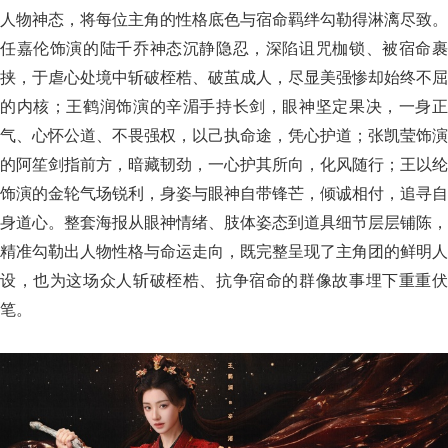
人物神态，将每位主角的性格底色与宿命羁绊勾勒得淋漓尽致。
任嘉伦饰演的陆千乔神态沉静隐忍，深陷诅咒枷锁、被宿命裹
挟，于虐心处境中斩破桎梏、破茧成人，尽显美强惨却始终不屈
的内核；王鹤润饰演的辛湄手持长剑，眼神坚定果决，一身正
气、心怀公道、不畏强权，以己执命途，凭心护道；张凯莹饰演
的阿笙剑指前方，暗藏韧劲，一心护其所向，化风随行；王以纶
饰演的金轮气场锐利，身姿与眼神自带锋芒，倾诚相付，追寻自
身道心。整套海报从眼神情绪、肢体姿态到道具细节层层铺陈，
精准勾勒出人物性格与命运走向，既完整呈现了主角团的鲜明人
设，也为这场众人斩破桎梏、抗争宿命的群像故事埋下重重伏
笔。