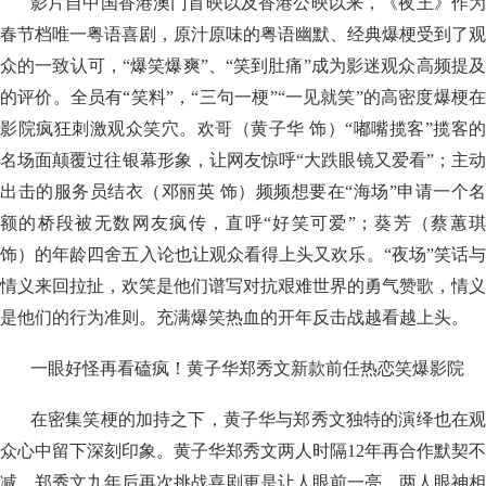
影片自中国香港澳门首映以及香港公映以来，《夜王》作为
春节档唯一粤语喜剧，原汁原味的粤语幽默、经典爆梗受到了观
众的一致认可，“爆笑爆爽”、“笑到肚痛”成为影迷观众高频提及
的评价。全员有“笑料”，“三句一梗”“一见就笑”的高密度爆梗在
影院疯狂刺激观众笑穴。欢哥（黄子华 饰）“嘟嘴揽客”揽客的
名场面颠覆过往银幕形象，让网友惊呼“大跌眼镜又爱看”；主动
出击的服务员结衣（邓丽英 饰）频频想要在“海场”申请一个名
额的桥段被无数网友疯传，直呼“好笑可爱”；葵芳（蔡蕙琪
饰）的年龄四舍五入论也让观众看得上头又欢乐。“夜场”笑话与
情义来回拉扯，欢笑是他们谱写对抗艰难世界的勇气赞歌，情义
是他们的行为准则。充满爆笑热血的开年反击战越看越上头。
一眼好怪再看磕疯！黄子华郑秀文新款前任热恋笑爆影院
在密集笑梗的加持之下，黄子华与郑秀文独特的演绎也在观
众心中留下深刻印象。黄子华郑秀文两人时隔12年再合作默契不
减，郑秀文九年后再次挑战喜剧更是让人眼前一亮。两人眼神相