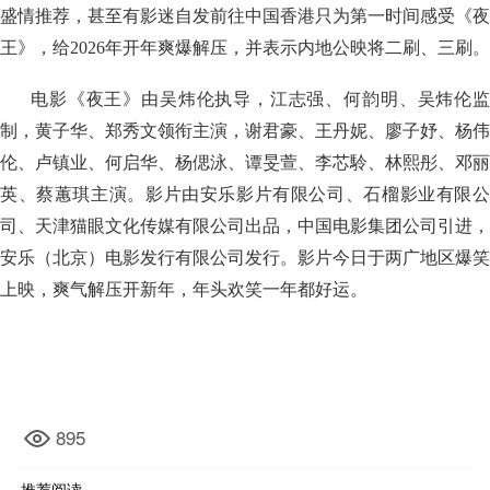
盛情推荐，甚至有影迷自发前往中国香港只为第一时间感受《夜
王》，给2026年开年爽爆解压，并表示内地公映将二刷、三刷。
电影《夜王》由吴炜伦执导，江志强、何韵明、吴炜伦监
制，黄子华、郑秀文领衔主演，谢君豪、王丹妮、廖子妤、杨伟
伦、卢镇业、何启华、杨偲泳、谭旻萱、李芯駖、林熙彤、邓丽
英、蔡蕙琪主演。影片由安乐影片有限公司、石榴影业有限公
司、天津猫眼文化传媒有限公司出品，中国电影集团公司引进，
安乐（北京）电影发行有限公司发行。影片今日于两广地区爆笑
上映，爽气解压开新年，年头欢笑一年都好运。
895
推荐阅读