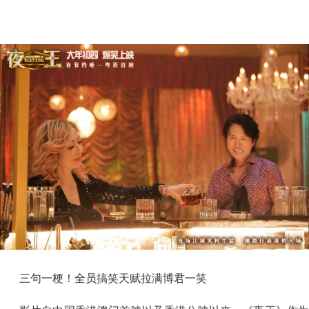
三句一梗！全员搞笑天赋拉满博君一笑