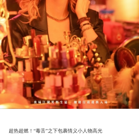
超热超燃！“毒舌”之下包裹情义小人物高光