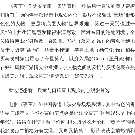
《夜王》作为春节唯一粤语喜剧，凭借原汁原味的粤式密梗
和所有主演的连环演绎击中观众内心。影片不仅聚焦“夜场”形形
色色的人物，更是将底层人物“世界艰难，笑过一天哭也过一
天”的市井生活智慧发挥得淋漓尽致。面对东日的绝地困境，全
员纷纷使出浑身解数，在欢哥、V姐（郑秀文 饰）的带领下绝地
反击，爆笑“组局”，丝毫不掉链。笑担土地（杨伟伦 饰）招兵
买马笑料频出贡献了海量笑点，以身入局的Coco（王丹妮 饰）
在好结局和江湖情义中摇摆，小人物之间的反抗与反叛包裹在热
血爆笑之间，观众直言“世道艰难，好笑先行！”。
看过还想看！质量与口碑直击观众内心观影首选
电影《夜王》在中国香港上映火爆场场爆满，其中特色的粤
语梗与成年人心照不宣的笑点更是让观众直言“回到娱乐至上的
年代”。纷纷在社交平台评价道“很久没这么开心过”“黄子华的嘴
我的笑点”“损梗好有文化，又毒又搞笑”。影片收获空前热情和