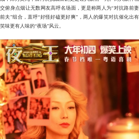
交俯身点烟让无数网友高呼名场面，更是称两人为“对抗路前妻
前夫”组合，直呼“好怪好磕更好爽”，两人的爆笑对抗催化出有
笑味更有人味的“夜场”风云。