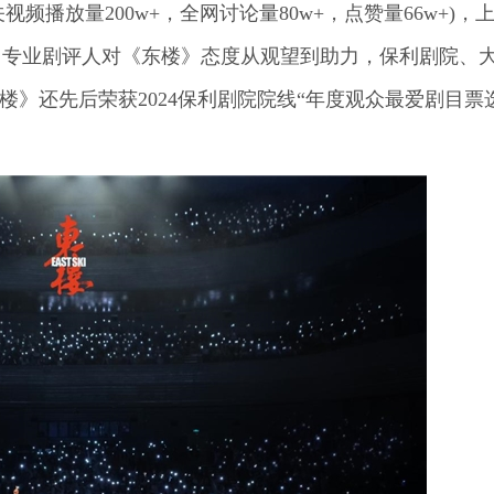
关视频播放量200w+，全网讨论量80w+，点赞量66w+)，
、专业剧评人对《东楼》态度从观望到助力，保利剧院、
楼》还先后荣获2024保利剧院院线“年度观众最爱剧目票