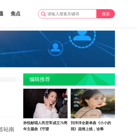
题
焦点
编辑推荐
孙悦献唱人民空军成立76周
刘洋洋全新单曲《小小的
首站南
年主题曲《守望
我》温情上线，诠释