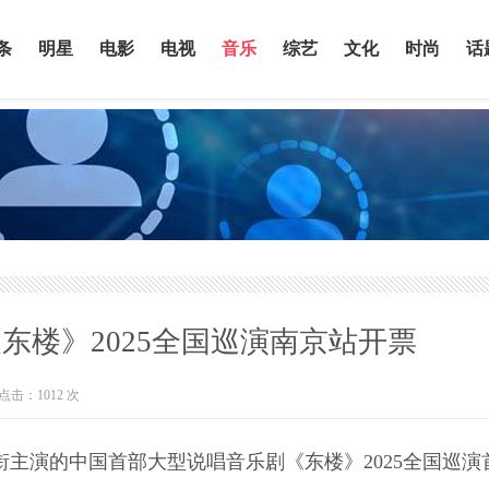
条
明星
电影
电视
音乐
综艺
文化
时尚
话
东楼》2025全国巡演南京站开票
点击：
1012
次
领衔主演的中国首部大型说唱音乐剧《东楼》2025全国巡演