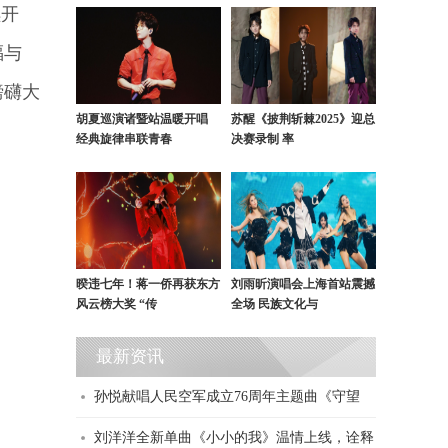
续开
福与
磅礴大
胡夏巡演诸暨站温暖开唱
苏醒《披荆斩棘2025》迎总
经典旋律串联青春
决赛录制 率
暌违七年！蒋一侨再获东方
刘雨昕演唱会上海首站震撼
风云榜大奖 “传
全场 民族文化与
最新资讯
孙悦献唱人民空军成立76周年主题曲《守望
刘洋洋全新单曲《小小的我》温情上线，诠释