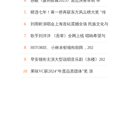
4.
苏醒《披荆斩棘2025》迎总决赛录制 率
5.
暌违七年！蒋一侨再获东方风云榜大奖 “传
6.
刘雨昕演唱会上海首站震撼全场 民族文化与
7.
歌手刘洋洋 《吾辈》全网上线 唱响希望与
8.
HITORIE、小林未郁领衔助阵，202
9.
早安领衔主演大型说唱音乐剧《东楼》202
10.
果味VC获2024“年度品质团体”奖 浪