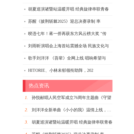
胡夏巡演诸暨站温暖开唱 经典旋律串联青春
苏醒《披荆斩棘2025》迎总决赛录制 率
暌违七年！蒋一侨再获东方风云榜大奖 “传
刘雨昕演唱会上海首站震撼全场 民族文化与
歌手刘洋洋 《吾辈》全网上线 唱响希望与
HITORIE、小林未郁领衔助阵，202
热点资讯
1.
孙悦献唱人民空军成立76周年主题曲《守望
2.
刘洋洋全新单曲《小小的我》温情上线，诠释
3.
胡夏巡演诸暨站温暖开唱 经典旋律串联青春